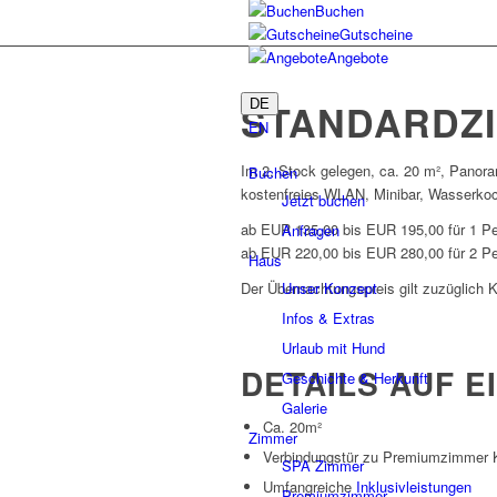
Buchen
Gutscheine
Angebote
STANDARDZI
DE
EN
Im 2. Stock gelegen, ca. 20 m², Panora
Buchen
kostenfreies WLAN, Minibar, Wasserkoch
Jetzt buchen
ab EUR 135,00 bis EUR 195,00 für 1 P
Anfragen
ab EUR 220,00 bis EUR 280,00 für 2 P
Haus
Der Übernachtungspreis gilt zuzüglich
Unser Konzept
Infos & Extras
Urlaub mit Hund
DETAILS AUF E
Geschichte & Herkunft
Galerie
Ca. 20m²
Zimmer
Verbindungstür zu Premiumzimmer K
SPA Zimmer
Umfangreiche
Inklusivleistungen
Premiumzimmer