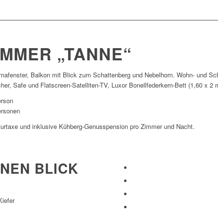
MMER „TANNE“
mafenster, Balkon mit Blick zum Schattenberg und Nebelhorn. Wohn- und Schl
er, Safe und Flatscreen-Satelliten-TV, Luxor Bonellfederkern-Bett (1,60 x 2
erson
ersonen
 Kurtaxe und inklusive Kühberg-Genusspension pro Zimmer und Nacht.
INEN BLICK
iefer