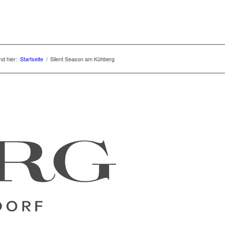
nd hier:
Startseite
/
Silent Season am Kühberg