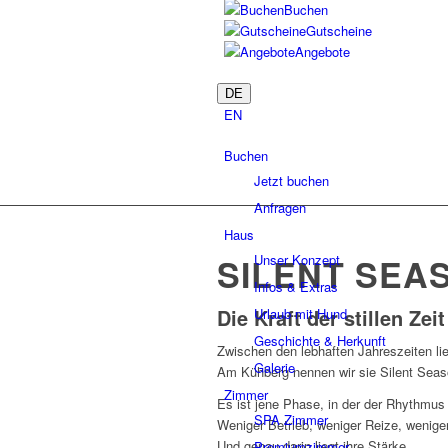
Buchen
Gutscheine
Angebote
DE
EN
Buchen
Jetzt buchen
Anfragen
Haus
Unser Konzept
SILENT SEA
Infos & Extras
Die Kraft der stillen Zeit
Urlaub mit Hund
Geschichte & Herkunft
Zwischen den lebhaften Jahreszeiten lie
Galerie
Am Kühberg nennen wir sie Silent Seas
Zimmer
Es ist jene Phase, in der der Rhythmus
SPA Zimmer
Weniger Betrieb, weniger Reize, wenige
Und genau darin liegt ihre Stärke.
Premiumzimmer